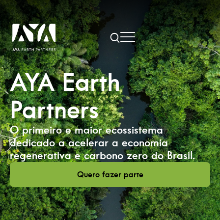
AYA Earth
Partners
O primeiro e maior ecossistema
dedicado a acelerar a economia
regenerativa e carbono zero do Brasil.
Quero fazer parte