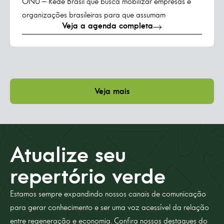
ONU – Rede Brasil que busca mobilizar empresas e
organizações brasileiras para que assumam
Veja a agenda completa
compromissos e ações em direção aos Objetivos de
Desenvolvimento Sustentável (ODS).
Veja mais
Atualize seu
repertório verde
Estamos sempre expandindo nossos canais de comunicação
para gerar conhecimento e ser uma voz acessível da relação
entre regeneração e economia. Confira nossos destaques do