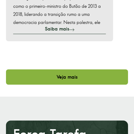
como o primeiro-ministro do Butão de 2013 a
como o
2018, liderando a transição rumo a uma
2018, 
democracia parlamentar. Nesta palestra, ele
democr
Saiba mais
compartilhará suas perspectivas
compar
Veja mais